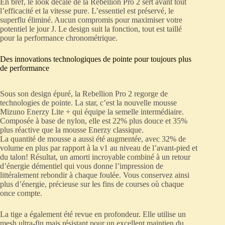
En bref, le look décalé de la Rebellion Pro 2 sert avant tout
l’efficacité et la vitesse pure. L’essentiel est préservé, le
superflu éliminé. Aucun compromis pour maximiser votre
potentiel le jour J. Le design suit la fonction, tout est taillé
pour la performance chronométrique.
Des innovations technologiques de pointe pour toujours plus
de performance
Sous son design épuré, la Rebellion Pro 2 regorge de
technologies de pointe. La star, c’est la nouvelle mousse
Mizuno Enerzy Lite + qui équipe la semelle intermédiaire.
Composée à base de nylon, elle est 22% plus douce et 35%
plus réactive que la mousse Enerzy classique.
La quantité de mousse a aussi été augmentée, avec 32% de
volume en plus par rapport à la v1 au niveau de l’avant-pied et
du talon! Résultat, un amorti incroyable combiné à un retour
d’énergie démentiel qui vous donne l’impression de
littéralement rebondir à chaque foulée. Vous conservez ainsi
plus d’énergie, précieuse sur les fins de courses où chaque
once compte.
La tige a également été revue en profondeur. Elle utilise un
mesh ultra-fin mais résistant pour un excellent maintien du