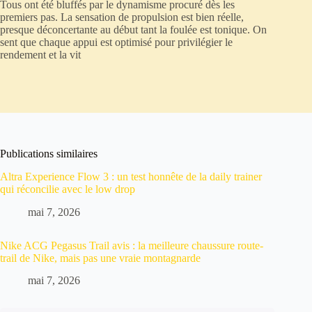
Tous ont été bluffés par le dynamisme procuré dès les
premiers pas. La sensation de propulsion est bien réelle,
presque déconcertante au début tant la foulée est tonique. On
sent que chaque appui est optimisé pour privilégier le
rendement et la vit
Publications similaires
Altra Experience Flow 3 : un test honnête de la daily trainer
qui réconcilie avec le low drop
mai 7, 2026
Nike ACG Pegasus Trail avis : la meilleure chaussure route-
trail de Nike, mais pas une vraie montagnarde
mai 7, 2026