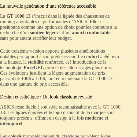
La nouvelle génération d’une référence accessible
La
GT 1000 13
s’inscrit dans la lignée des chaussures de
running abordables et performantes d’ASICS. Elle se
positionne comme une option de choix pour les coureurs à la
recherche d’un
soutien léger
et d’un
amorti confortable
,
sans pour autant sacrifier leur budget.
Cette treizième version apporte plusieurs améliorations
notables par rapport à son prédécesseur. Le
confort
a été revu
à la hausse, la
stabilité
renforcée, et l’introduction de la
technologie
PureGEL
promet des atterrissages plus doux.
Ces évolutions justifient la légère augmentation de prix,
passant de 100$ à 110$, tout en maintenant la GT 1000 13
dans une gamme de prix accessible.
Design et esthétique : Un look classique revisité
ASICS reste fidèle à son style reconnaissable avec la GT 1000
13. Les lignes épurées et le logo distinctif de la marque sont
toujours présents, offrant un design à la fois
moderne et
intemporel
.
Les
coloris
proposés varient du classique noir/blanc à des